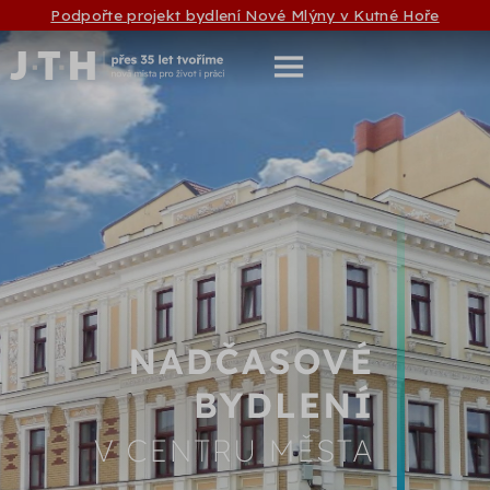
Podpořte projekt bydlení Nové Mlýny v Kutné Hoře