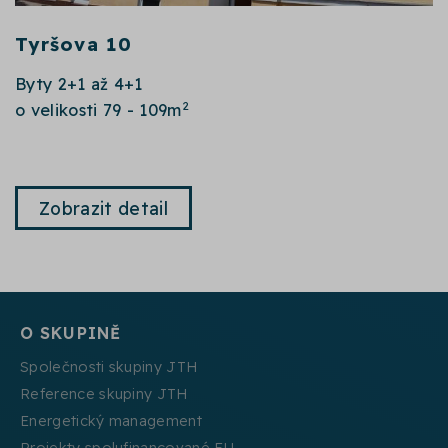
Tyršova 10
Byty 2+1 až 4+1
2
o velikosti 79 - 109m
Zobrazit detail
O SKUPINĚ
Společnosti skupiny JTH
Reference skupiny JTH
Energetický management