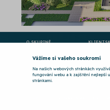
O SKUPINĚ
KLIENTS
Společnosti skupiny JTH
Klientský po
Reference skupiny JTH
Vážíme si vašeho soukromí
Energetický management
Na našich webových stránkách využív
Projekty spolufinancované EU
fungování webu a k zajištění nejlepší 
stránkami.
2026 © JTH
OCHRANA OSOBNÍCH ÚDAJŮ
W