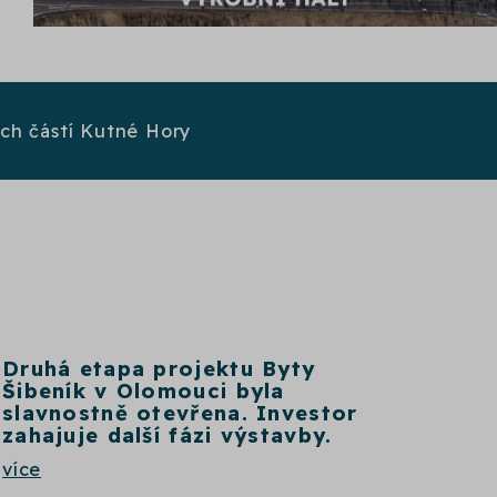
ích částí Kutné Hory
Druhá etapa projektu Byty
Šibeník v Olomouci byla
slavnostně otevřena. Investor
zahajuje další fázi výstavby.
více