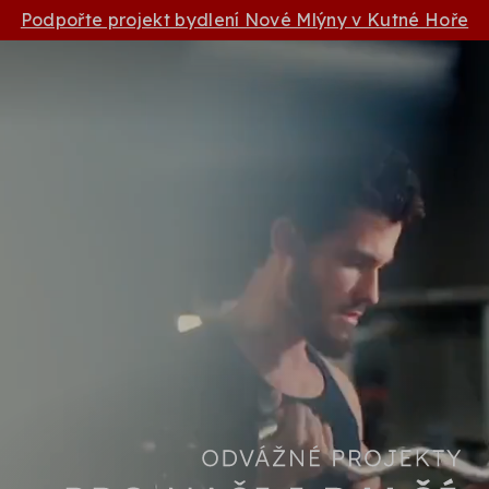
Podpořte projekt bydlení Nové Mlýny v Kutné Hoře