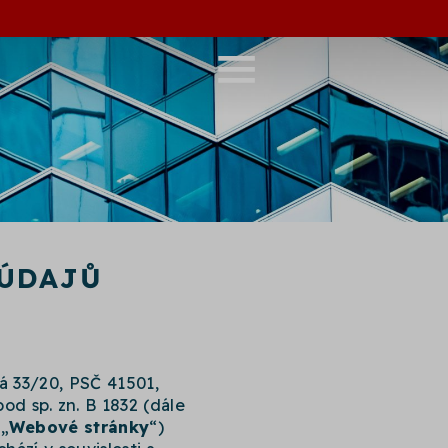
 ÚDAJŮ
ká 33/20, PSČ 41501,
d sp. zn. B 1832
(dále
 „
Webové stránky
“)