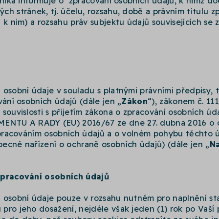
vníka informuje o zpracování osobních údajů, k nimž doch
h stránek, tj. účelu, rozsahu, době a právním titulu z
 k nim) a rozsahu práv subjektu údajů souvisejících se
osobní údaje v souladu s platnými právními předpisy, t
vání osobních údajů (dále jen „
Zákon
“), zákonem č. 11
 souvislosti s přijetím zákona o zpracování osobních 
TU A RADY (EU) 2016/67 ze dne 27. dubna 2016 o o
zpracováním osobních údajů a o volném pohybu těchto ú
ecné nařízení o ochraně osobních údajů) (dále jen „
Na
zpracování osobních údajů
 osobní údaje pouze v rozsahu nutném pro naplnění s
pro jeho dosažení, nejdéle však jeden (1) rok po Vaší