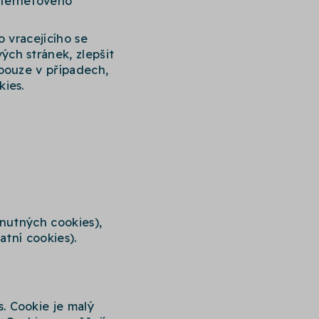
nternetového
 vracejícího se
ch stránek, zlepšit
 pouze v případech,
ies.
 nutných cookies),
atní cookies).
. Cookie je malý