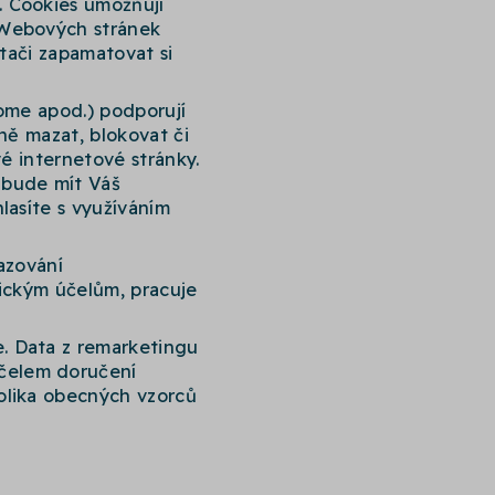
. Cookies umožňují
 Webových stránek
ítači zapamatovat si
rome apod.) podporují
ně mazat, blokovat či
vé internetové stránky.
 bude mít Váš
lasíte s využíváním
azování
nickým účelům, pracuje
. Data z remarketingu
čelem doručení
olika obecných vzorců