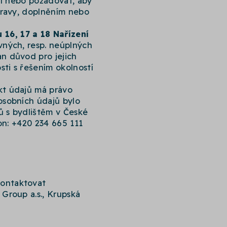
ní nebo požadovat, aby
pravy, doplněním nebo
16, 17 a 18 Nařízení
vných, resp. neúplných
n důvod pro jejich
sti s řešením okolností
kt údajů má právo
osobních údajů bylo
 s bydlištěm v České
on: +420 234 665 111
kontaktovat
Group a.s., Krupská