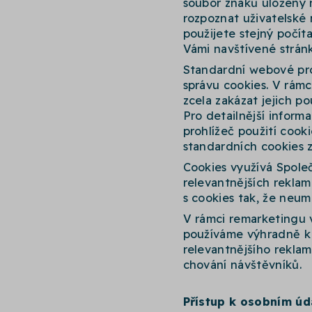
soubor znaků uložený 
rozpoznat uživatelské
použijete stejný počít
Vámi navštívené stránk
Standardní webové proh
správu cookies. V rámc
zcela zakázat jejich po
Pro detailnější infor
prohlížeč použití cook
standardních cookies z
Cookies využívá Společ
relevantnějších reklam
s cookies tak, že neum
V rámci remarketingu 
používáme výhradně k
relevantnějšího rekla
chování návštěvníků.
Přístup k osobním ú