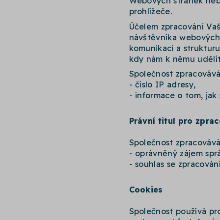
Webových stránek nebo
prohlížeče.
Účelem zpracování Vaši
návštěvníka webových 
komunikaci a struktur
kdy nám k němu udělít
Společnost zpracovává 
- číslo IP adresy,
- informace o tom, ja
Právní titul pro zpra
Společnost zpracovává 
- oprávněný zájem sprá
- souhlas se zpracování
Cookies
Společnost používá pr