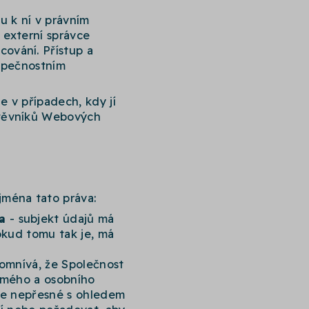
u k ní v právním
 externí správce
ování. Přístup a
ezpečnostním
 v případech, kdy jí
štěvníků Webových
jména tato práva:
a
- subjekt údajů má
okud tomu tak je, má
domnívá, že Společnost
romého a osobního
aje nepřesné s ohledem