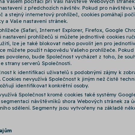
na Vašem počítači při Vaší návštěvě Webových stránek
 nastavení z předchozích návštěv. Pokud pro návštěvu
ač a stejný internetový prohlížeč, cookies pomáhají poč
y a Vaše nastavení stránek.
lížeče (Safari, Internet Explorer, Firefox, Google Ch
i nastavení prohlížečů si můžete jednotlivé cookies ruč
užití, lze je také blokovat nebo povolit jen pro jednotli
mace můžete použít nápovědu Vašeho prohlížeče. Pokud
ies povoleno, bude Společnost vycházet z toho, že souh
e strany serverů Společnosti.
nost k identifikaci uživatelů s podobnými zájmy k zobr
. Cookies nevyužívá Společnost k jiným než čistě tech
ožňují identifikovat konkrétní osoby.
využívá Společnost kromě cookies také systémy Google
 segmentaci návštěvníků shora Webových stránek za ú
mního sdělení. Segmenty jsou vytvořeny na základě něk
dajům