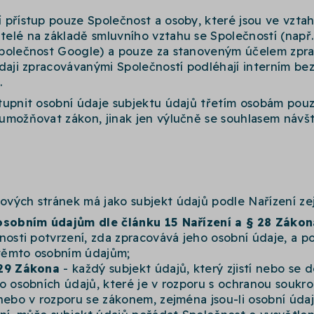
přístup pouze Společnost a osoby, které jsou ve vztah
elé na základě smluvního vztahu se Společností (např.
polečnost Google) a pouze za stanoveným účelem zprac
údaji zpracovávanými Společností podléhají interním b
.
tupnit osobní údaje subjektu údajů třetím osobám pouze
umožňovat zákon, jinak jen výlučně se souhlasem náv
vých stránek má jako subjekt údajů podle Nařízení ze
 osobním údajům dle článku 15 Nařízení a § 28 Zákon
nosti potvrzení, zda zpracovává jeho osobní údaje, a p
k těmto osobním údajům;
 29 Zákona
- každý subjekt údajů, který zjistí nebo se 
ho osobních údajů, které je v rozporu s ochranou souk
 nebo v rozporu se zákonem, zejména jsou-li osobní úd