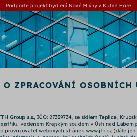
Podpořte projekt bydlení Nové Mlýny v Kutné Hoře
 O ZPRACOVÁNÍ OSOBNÍCH
H Group a.s., IČO: 27339734, se sídlem Teplice, Krups
ejstříku vedeném Krajským soudem v Ústí nad Labem po
ako provozovatel webových stránek
www.jth.cz
(dále jen