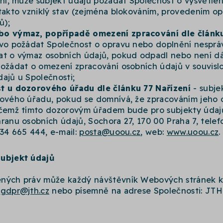
ání, může subjekt údajů požádat Společnost o vysvětle
 takto vzniklý stav (zejména blokováním, provedením o
ů);
bo výmaz, popřípadě omezení zpracování dle článku 
ávo požádat Společnost o opravu nebo doplnění nesprá
at o výmaz osobních údajů, pokud odpadl nebo není dá
ožádat o omezení zpracování osobních údajů v souvislo
ajů u Společnosti;
t u dozorového úřadu dle článku 77 Nařízení
- subje
rového úřadu, pokud se domnívá, že zpracováním jeho 
ičemž tímto dozorovým úřadem bude pro subjekty údajů
ranu osobních údajů, Sochora 27, 170 00 Praha 7, telef
234 665 444, e-mail:
posta@uoou.cz
, web:
www.uoou.cz
.
subjekt údajů
ených práv může každý návštěvník Webových stránek 
u
gdpr@jth.cz
nebo písemně na adrese Společnosti: JTH 