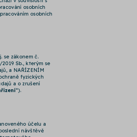
ází v souvislosti s
pracování osobních
 zpracováním osobních
j. se zákonem č.
1/2019 Sb., kterým se
údajů, a NAŘÍZENÍM
chraně fyzických
dajů a o zrušení
řízení
“).
tanoveného účelu a
 poslední návštěvě