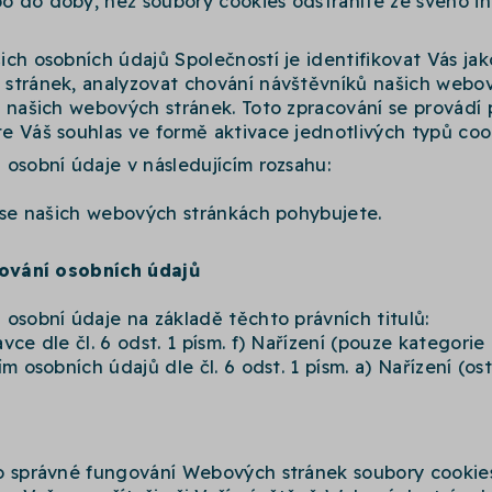
 do doby, než soubory cookies odstraníte ze svého i
ch osobních údajů Společností je identifikovat Vás jako
stránek, analyzovat chování návštěvníků našich webový
u našich webových stránek. Toto zpracování se provádí
e Váš souhlas ve formě aktivace jednotlivých typů cook
osobní údaje v následujícím rozsahu:
k se našich webových stránkách pohybujete.
cování osobních údajů
osobní údaje na základě těchto právních titulů:
vce dle čl. 6 odst. 1 písm. f) Nařízení (pouze kategorie
m osobních údajů dle čl. 6 odst. 1 písm. a) Nařízení (ost
o správné fungování Webových stránek soubory cookies