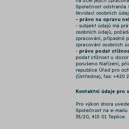
na účel jejich zpracov
Společnost odstranila
likvidací osobních údaj
- právo na opravu ne
- subjekt údajů má pr
osobních údajů, požád
zpracování, případně p
zpracování osobních úd
-
právo podat stížnos
podat stížnost u dozo
porušeno Nařízení, př
republice Úřad pro och
(Ústředna), fax: +420 
Kontaktní údaje pro 
Pro výkon shora uved
Společnost na e-mail
33/20, 415 01 Teplice.