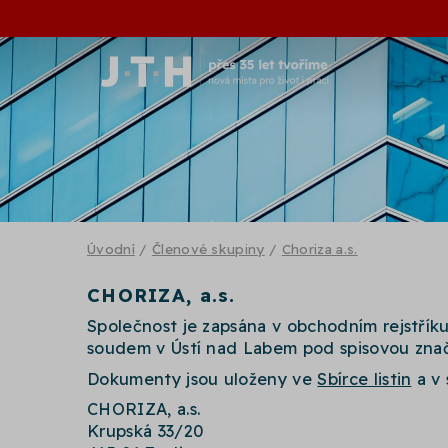
Úvodní
/
Členové skupiny
/
Choriza a.s.
CHORIZA, a.s.
Společnost je zapsána v obchodním rejstří
soudem v Ústí nad Labem pod spisovou zna
Dokumenty jsou uloženy ve
Sbírce listin
a v 
CHORIZA, a.s.
Krupská 33/20