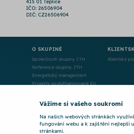
415 01 Teplice
IČO: 26506904
DIČ: CZ26506904
O SKUPINĚ
KLIENTS
Společnosti skupiny JTH
Klientský po
Reference skupiny JTH
Energetický management
Projekty spolufinancované EU
Vážíme si vašeho soukromí
Na našich webových stránkách využív
2026 © JTH
OCHRANA OSOBNÍCH ÚDAJŮ
W
fungování webu a k zajištění nejlepší 
stránkami.