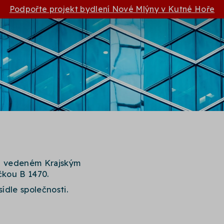
Podpořte projekt bydlení Nové Mlýny v Kutné Hoře
ku vedeném Krajským
čkou B 1470.
sídle společnosti.