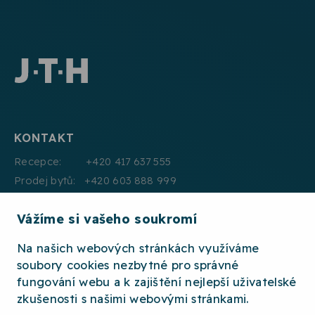
KONTAKT
Recepce: +420 417 637 555
Prodej bytů: +420 603 888 999
Pronájmy: +420 604 330 000
Vážíme si vašeho soukromí
E:mail: info@jth.cz
Na našich webových stránkách využíváme
soubory cookies nezbytné pro správné
fungování webu a k zajištění nejlepší uživatelské
zkušenosti s našimi webovými stránkami.
2026 © JTH