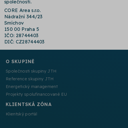
společnosti.
CORE Area s.r.o.
Nádražní 344/23
Smíchov
150 00 Praha 5
IČO: 28744403
DIČ: CZ28744403
O SKUPINĚ
Společnosti skupiny JTH
Reference skupiny JTH
Energetický management
Projekty spolufinancované EU
KLIENTSKÁ ZÓNA
Klientský portál