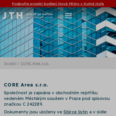
Podpořte projekt bydlení Nové Mlýny v Kutné Hoře
Úvodní
/
CORE Area s.r.o.
CORE Area s.r.o.
Společnost je zapsána v obchodním rejstříku
vedeném Městským soudem v Praze pod spisovou
značkou C 242289.
Dokumenty jsou uloženy ve
Sbírce listin
a v sídle