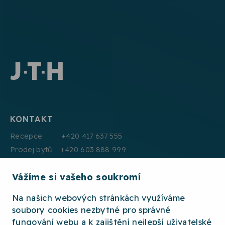
KONTAKT
Recepce: +420 417 637 555
Prodej bytů: +420 603 888 999
Pronájmy: +420 604 330 000
Vážíme si vašeho soukromí
E:mail: info@jth.cz
Na našich webových stránkách využíváme
soubory cookies nezbytné pro správné
fungování webu a k zajištění nejlepší uživatelské