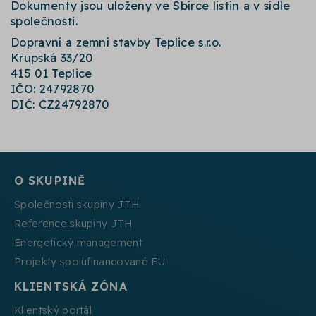
Dokumenty jsou uloženy ve
Sbírce listin
a v sídle
společnosti.
Dopravní a zemní stavby Teplice s.r.o.
Krupská 33/20
415 01 Teplice
IČO: 24792870
DIČ: CZ24792870
O SKUPINĚ
Společnosti skupiny JTH
Reference skupiny JTH
Energetický management
Projekty spolufinancované EU
KLIENTSKÁ ZÓNA
Klientský portál