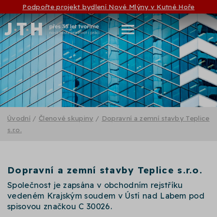
Podpořte projekt bydlení Nové Mlýny v Kutné Hoře
Úvodní
/
Členové skupiny
/
Dopravní a zemní stavby Teplice
s.r.o.
Dopravní a zemní stavby Teplice s.r.o.
Společnost je zapsána v obchodním rejstříku
vedeném Krajským soudem v Ústí nad Labem pod
spisovou značkou C 30026.