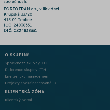
společnosti.
FORTOTRAN a.s., v likvidaci
Krupská 33/20
415 01 Teplice
IČO: 24838331
DIČ: CZ24838331
O SKUPINĚ
Společnosti skupiny JTH
Reference skupiny JTH
Energetický management
Projekty spolufinancované EU
KLIENTSKÁ ZÓNA
Klientský portál