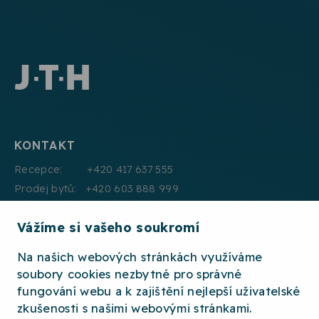
KONTAKT
Recepce: +420 417 637 555
Prodej bytů: +420 603 888 999
Pronájmy: +420 604 330 000
Vážíme si vašeho soukromí
E:mail: info@jth.cz
Na našich webových stránkách využíváme
soubory cookies nezbytné pro správné
fungování webu a k zajištění nejlepší uživatelské
zkušenosti s našimi webovými stránkami.
2026 © JTH