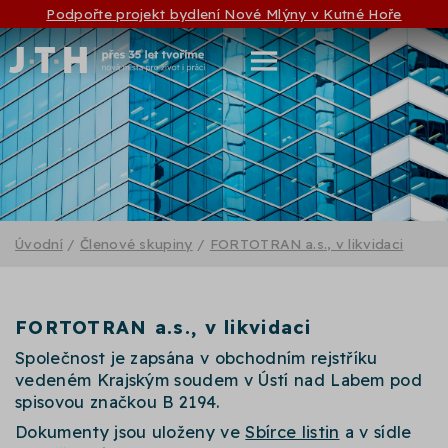
Podpořte projekt bydlení Nové Mlýny v Kutné Hoře
Úvodní
/
Členové skupiny
/
FORTOTRAN a.s., v likvidaci
FORTOTRAN a.s., v likvidaci
Společnost je zapsána v obchodním rejstříku
vedeném Krajským soudem v Ústí nad Labem pod
spisovou značkou B 2194.
Dokumenty jsou uloženy ve
Sbírce listin
a v sídle