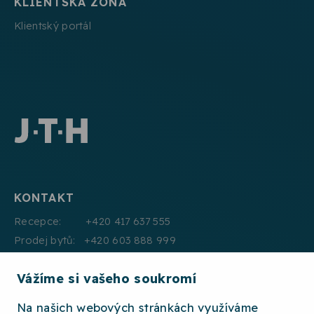
KLIENTSKÁ ZÓNA
Klientský portál
KONTAKT
Recepce: +420 417 637 555
Prodej bytů: +420 603 888 999
Pronájmy: +420 604 330 000
Vážíme si vašeho soukromí
E:mail: info@jth.cz
Na našich webových stránkách využíváme