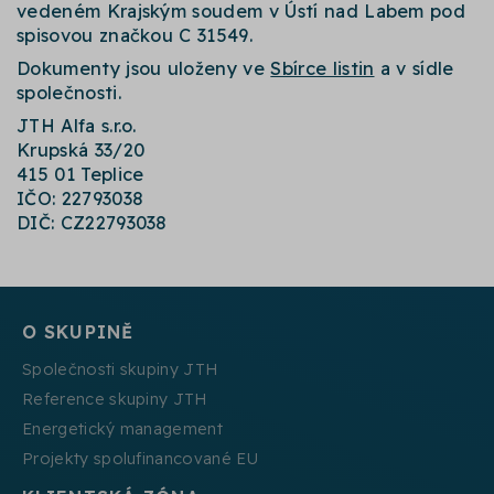
vedeném Krajským soudem v Ústí nad Labem pod
spisovou značkou C 31549.
Dokumenty jsou uloženy ve
Sbírce listin
a v sídle
společnosti.
JTH Alfa s.r.o.
Krupská 33/20
415 01 Teplice
IČO: 22793038
DIČ: CZ22793038
O SKUPINĚ
Společnosti skupiny JTH
Reference skupiny JTH
Energetický management
Projekty spolufinancované EU