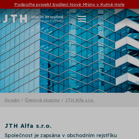
Podpořte projekt bydlení Nové Mlýny v Kutné Hoře
Úvodní
/
Členové skupiny
/
JTH Alfa s.r.o.
JTH Alfa s.r.o.
Společnost je zapsána v obchodním rejstříku