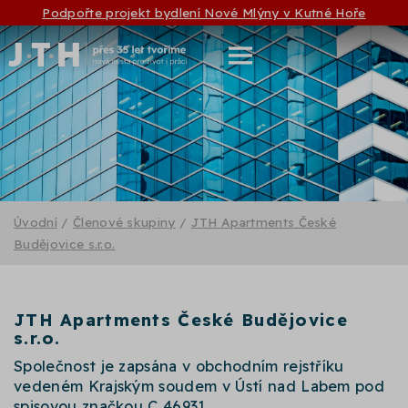
Podpořte projekt bydlení Nové Mlýny v Kutné Hoře
Úvodní
/
Členové skupiny
/
JTH Apartments České
Budějovice s.r.o.
JTH Apartments České Budějovice
s.r.o.
Společnost je zapsána v obchodním rejstříku
vedeném Krajským soudem v Ústí nad Labem pod
spisovou značkou C 46931.