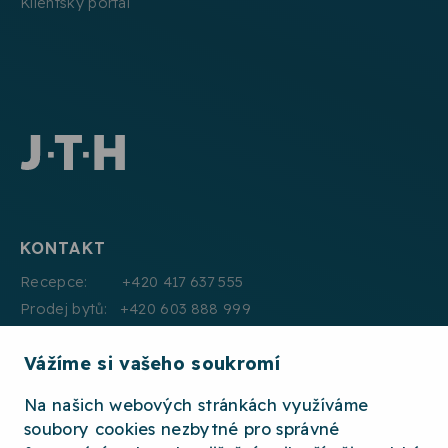
Klientský portál
KONTAKT
Recepce: +420 417 637 555
Prodej bytů: +420 603 888 999
Pronájmy: +420 604 330 000
Vážíme si vašeho soukromí
E:mail: info@jth.cz
Na našich webových stránkách využíváme
soubory cookies nezbytné pro správné