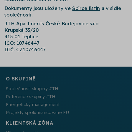
Dokumenty jsou uloženy ve
Sbírce listin
a v sídle
společnosti.
JTH Apartments České Budějovice s.r.o.
Krupská 33/20
415 01 Teplice
IČO: 10746447
DIČ: CZ10746447
O SKUPINĚ
Společnosti skupiny JTH
Reference skupiny JTH
Energetický management
Projekty spolufinancované EU
KLIENTSKÁ ZÓNA