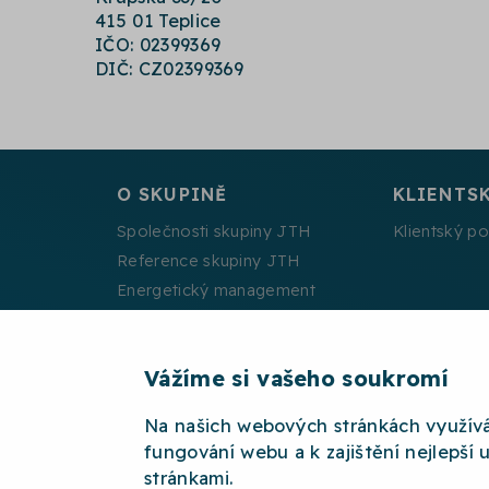
415 01 Teplice
IČO: 02399369
DIČ: CZ02399369
O SKUPINĚ
KLIENTS
Společnosti skupiny JTH
Klientský po
Reference skupiny JTH
Energetický management
Projekty spolufinancované EU
Vážíme si vašeho soukromí
Na našich webových stránkách využív
2026 © JTH
OCHRANA OSOBNÍCH ÚDAJŮ
W
fungování webu a k zajištění nejlepší 
stránkami.