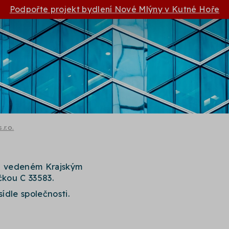
Podpořte projekt bydlení Nové Mlýny v Kutné Hoře
r.o.
ku vedeném Krajským
kou C 33583.
sídle společnosti.