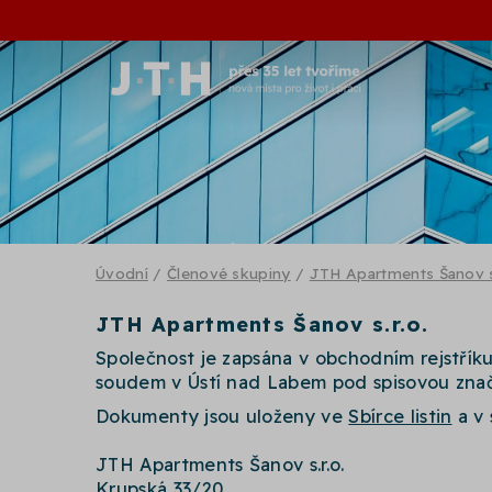
Úvodní
/
Členové skupiny
/
JTH Apartments Šanov s.
JTH Apartments Šanov s.r.o.
Společnost je zapsána v obchodním rejstří
soudem v Ústí nad Labem pod spisovou znač
Dokumenty jsou uloženy ve
Sbírce listin
a v 
JTH Apartments Šanov s.r.o.
Krupská 33/20