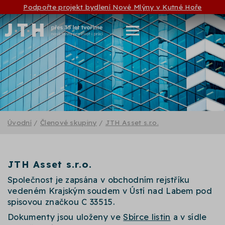
Podpořte projekt bydlení Nové Mlýny v Kutné Hoře
Úvodní
/
Členové skupiny
/
JTH Asset s.r.o.
JTH Asset s.r.o.
Společnost je zapsána v obchodním rejstříku
vedeném Krajským soudem v Ústí nad Labem pod
spisovou značkou C 33515.
Dokumenty jsou uloženy ve
Sbírce listin
a v sídle