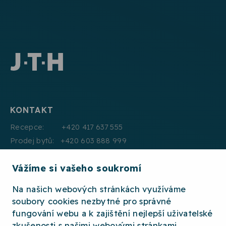
KONTAKT
Recepce: +420 417 637 555
Prodej bytů: +420 603 888 999
Pronájmy: +420 604 330 000
Vážíme si vašeho soukromí
E:mail: info@jth.cz
Na našich webových stránkách využíváme
soubory cookies nezbytné pro správné
fungování webu a k zajištění nejlepší uživatelské
zkušenosti s našimi webovými stránkami.