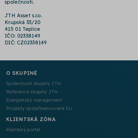
společnosti.
JTH Asset s.r.o.
Krupská 33/20
415 01 Teplice
IČO: 02338149
DIČ: CZ02338149
O SKUPINĚ
Společnosti skupiny JTH
Reference skupiny JTH
Energetický management
Projekty spolufinancované EU
KLIENTSKÁ ZÓNA
Klientský portál