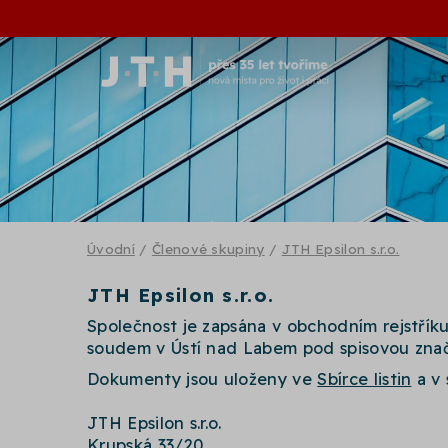
Úvodní
/
Členové skupiny
/
JTH Epsilon s.r.o.
JTH Epsilon s.r.o.
Společnost je zapsána v obchodním rejstří
soudem v Ústí nad Labem pod spisovou znač
Dokumenty jsou uloženy ve
Sbírce listin
a v 
JTH Epsilon s.r.o.
Krupská 33/20