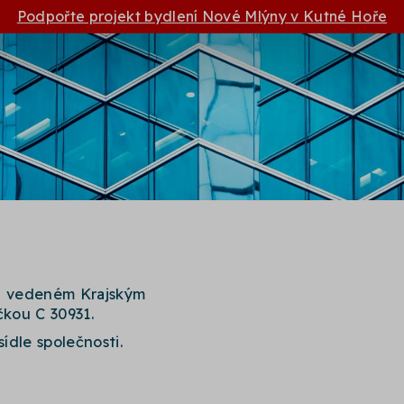
Podpořte projekt bydlení Nové Mlýny v Kutné Hoře
ku vedeném Krajským
kou C 30931.
sídle společnosti.