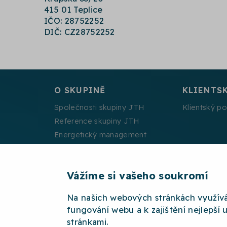
415 01 Teplice
IČO: 28752252
DIČ: CZ28752252
O SKUPINĚ
KLIENTS
Společnosti skupiny JTH
Klientský po
Reference skupiny JTH
Energetický management
Projekty spolufinancované EU
Vážíme si vašeho soukromí
Na našich webových stránkách využív
2026 © JTH
OCHRANA OSOBNÍCH ÚDAJŮ
W
fungování webu a k zajištění nejlepší 
stránkami.