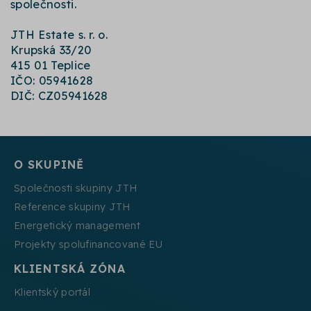
společnosti.
JTH Estate s. r. o.
Krupská 33/20
415 01 Teplice
IČO: 05941628
DIČ: CZ05941628
O SKUPINĚ
Společnosti skupiny JTH
Reference skupiny JTH
Energetický management
Projekty spolufinancované EU
KLIENTSKÁ ZÓNA
Klientský portál