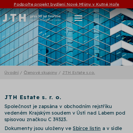
Podpořte projekt bydlení Nové Mlýny v Kutné Hoře
Úvodní
/
Členové skupiny
/
JTH Estate s.r.o.
JTH Estate s. r. o.
Společnost je zapsána v obchodním rejstříku
vedeném Krajským soudem v Ústí nad Labem pod
spisovou značkou C 39323.
Dokumenty jsou uloženy ve
Sbírce listin
a v sídle