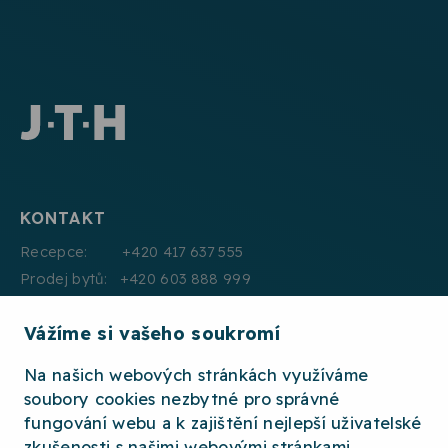
KONTAKT
Recepce: +420 417 637 555
Prodej bytů: +420 603 888 999
Pronájmy: +420 604 330 000
Vážíme si vašeho soukromí
E:mail: info@jth.cz
Na našich webových stránkách využíváme
soubory cookies nezbytné pro správné
fungování webu a k zajištění nejlepší uživatelské
zkušenosti s našimi webovými stránkami.