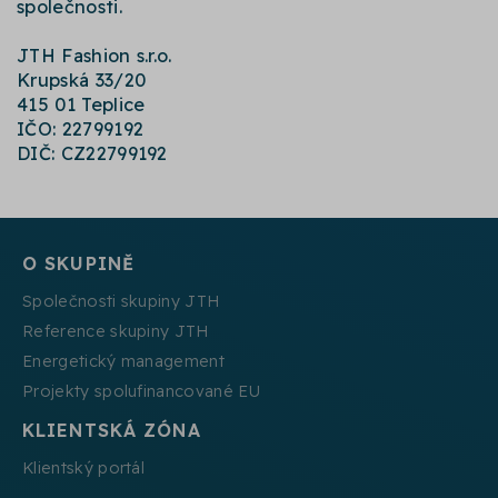
společnosti.
JTH Fashion s.r.o.
Krupská 33/20
415 01 Teplice
IČO: 22799192
DIČ: CZ22799192
O SKUPINĚ
Společnosti skupiny JTH
Reference skupiny JTH
Energetický management
Projekty spolufinancované EU
KLIENTSKÁ ZÓNA
Klientský portál