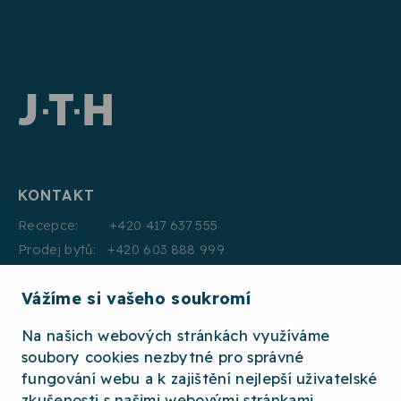
KONTAKT
Recepce: +420 417 637 555
Prodej bytů: +420 603 888 999
Pronájmy: +420 604 330 000
Vážíme si vašeho soukromí
E:mail: info@jth.cz
Na našich webových stránkách využíváme
soubory cookies nezbytné pro správné
fungování webu a k zajištění nejlepší uživatelské
zkušenosti s našimi webovými stránkami.