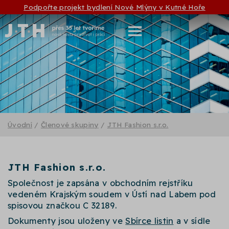
Podpořte projekt bydlení Nové Mlýny v Kutné Hoře
Úvodní
/
Členové skupiny
/
JTH Fashion s.r.o.
JTH Fashion s.r.o.
Společnost je zapsána v obchodním rejstříku
vedeném Krajským soudem v Ústí nad Labem pod
spisovou značkou C 32189.
Dokumenty jsou uloženy ve
Sbírce listin
a v sídle