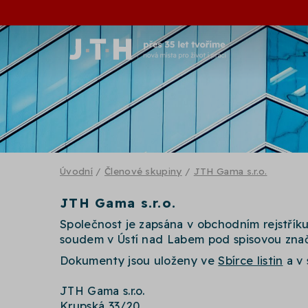
Úvodní
/
Členové skupiny
/
JTH Gama s.r.o.
JTH Gama s.r.o.
Společnost je zapsána v obchodním rejstří
soudem v Ústí nad Labem pod spisovou znač
Dokumenty jsou uloženy ve
Sbírce listin
a v 
JTH Gama s.r.o.
Krupská 33/20