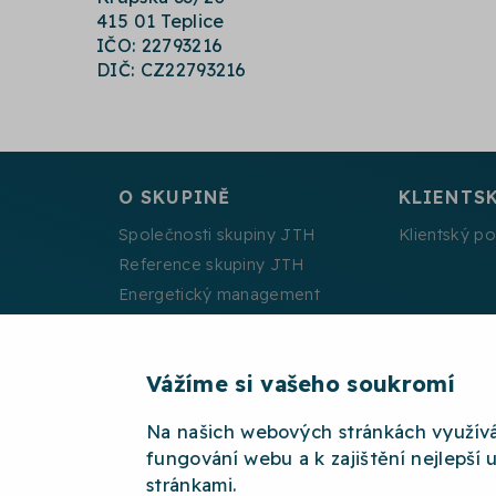
415 01 Teplice
IČO: 22793216
DIČ: CZ22793216
O SKUPINĚ
KLIENTS
Společnosti skupiny JTH
Klientský po
Reference skupiny JTH
Energetický management
Projekty spolufinancované EU
Vážíme si vašeho soukromí
Na našich webových stránkách využív
2026 © JTH
OCHRANA OSOBNÍCH ÚDAJŮ
W
fungování webu a k zajištění nejlepší 
stránkami.