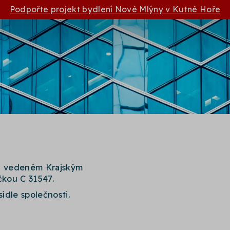
Podpořte projekt bydlení Nové Mlýny v Kutné Hoře
ku vedeném Krajským
kou C 31547.
sídle společnosti.