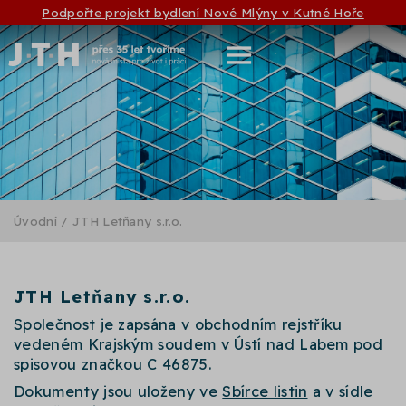
Podpořte projekt bydlení Nové Mlýny v Kutné Hoře
Úvodní
/
JTH Letňany s.r.o.
JTH Letňany s.r.o.
Společnost je zapsána v obchodním rejstříku
vedeném Krajským soudem v Ústí nad Labem pod
spisovou značkou C 46875.
Dokumenty jsou uloženy ve
Sbírce listin
a v sídle