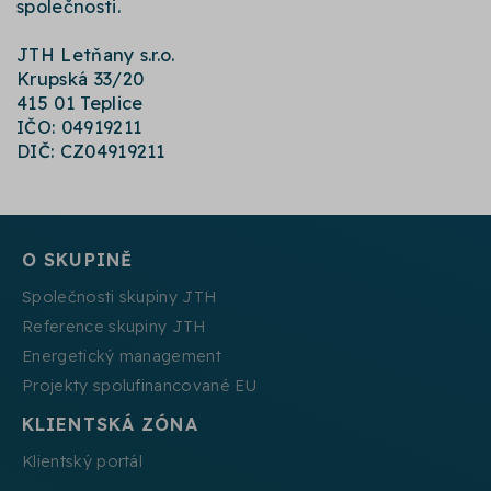
společnosti.
JTH Letňany s.r.o.
Krupská 33/20
415 01 Teplice
IČO: 04919211
DIČ: CZ04919211
O SKUPINĚ
Společnosti skupiny JTH
Reference skupiny JTH
Energetický management
Projekty spolufinancované EU
KLIENTSKÁ ZÓNA
Klientský portál