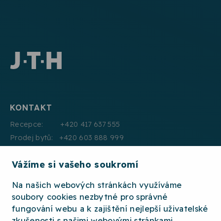
KONTAKT
Recepce: +420 417 637 555
Prodej bytů: +420 603 888 999
Pronájmy: +420 604 330 000
Vážíme si vašeho soukromí
E:mail: info@jth.cz
Na našich webových stránkách využíváme
soubory cookies nezbytné pro správné
fungování webu a k zajištění nejlepší uživatelské
zkušenosti s našimi webovými stránkami.