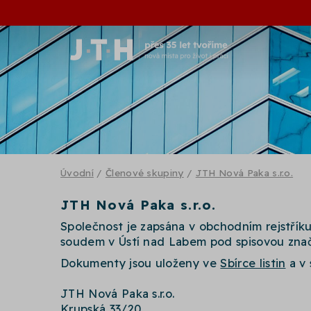
Úvodní
/
Členové skupiny
/
JTH Nová Paka s.r.o.
JTH Nová Paka s.r.o.
Společnost je zapsána v obchodním rejstří
soudem v Ústí nad Labem pod spisovou zna
Dokumenty jsou uloženy ve
Sbírce listin
a v 
JTH Nová Paka s.r.o.
Krupská 33/20