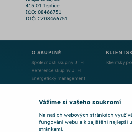
415 01 Teplice
IČO: 08466751
DIČ: CZ08466751
O SKUPINĚ
KLIENTS
Společnosti skupiny JTH
Klientský po
Reference skupiny JTH
Energetický management
Projekty spolufinancované EU
Vážíme si vašeho soukromí
Na našich webových stránkách využív
2026 © JTH
OCHRANA OSOBNÍCH ÚDAJŮ
W
fungování webu a k zajištění nejlepší 
stránkami.