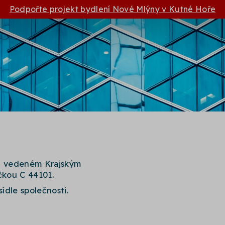
Podpořte projekt bydlení Nové Mlýny v Kutné Hoře
ku vedeném Krajským
čkou C 44101.
sídle společnosti.