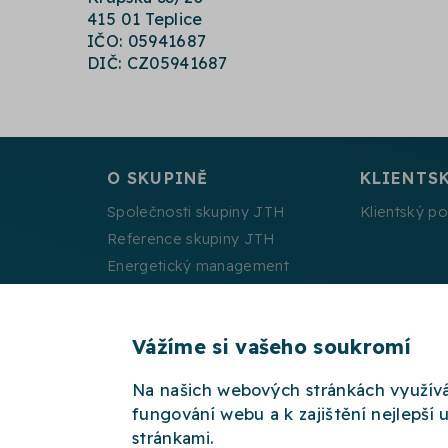
415 01 Teplice
IČO: 05941687
DIČ: CZ05941687
O SKUPINĚ
KLIENTS
Společnosti skupiny JTH
Klientský po
Reference skupiny JTH
Energetický management
Projekty spolufinancované EU
Vážíme si vašeho soukromí
Na našich webových stránkách využív
2026 © JTH
OCHRANA OSOBNÍCH ÚDAJŮ
W
fungování webu a k zajištění nejlepší 
stránkami.