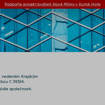
Podpořte projekt bydlení Nové Mlýny v Kutné Hoře
ku vedeném Krajským
kou C 39324.
sídle společnosti.