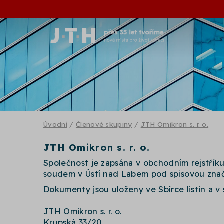
Úvodní
/
Členové skupiny
/
JTH Omikron s. r. o.
JTH Omikron s. r. o.
Společnost je zapsána v obchodním rejstří
soudem v Ústí nad Labem pod spisovou znač
Dokumenty jsou uloženy ve
Sbírce listin
a v 
JTH Omikron s. r. o.
Krupská 33/20