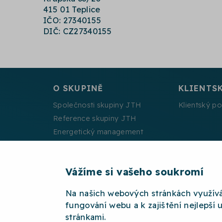
415 01 Teplice
IČO: 27340155
DIČ: CZ27340155
O SKUPINĚ
KLIENTS
Společnosti skupiny JTH
Klientský po
Reference skupiny JTH
Energetický management
Projekty spolufinancované EU
Vážíme si vašeho soukromí
Na našich webových stránkách využív
2026 © JTH
OCHRANA OSOBNÍCH ÚDAJŮ
W
fungování webu a k zajištění nejlepší 
stránkami.