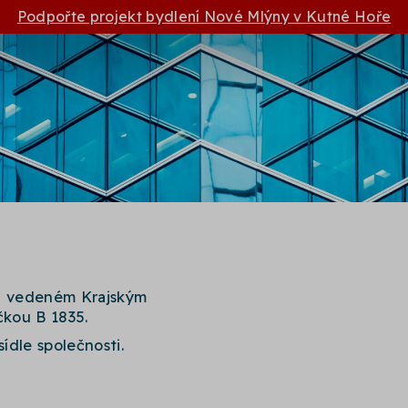
Podpořte projekt bydlení Nové Mlýny v Kutné Hoře
ku vedeném Krajským
kou B 1835.
sídle společnosti.