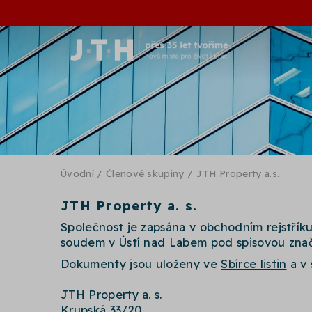
Úvodní
/
Členové skupiny
/
JTH Property a.s.
JTH Property a. s.
Společnost je zapsána v obchodním rejstří
soudem v Ústí nad Labem pod spisovou znač
Dokumenty jsou uloženy ve
Sbírce listin
a v 
JTH Property a. s.
Krupská 33/20