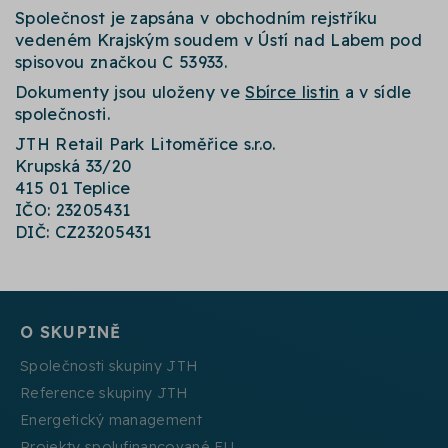
Společnost je zapsána v obchodním rejstříku
vedeném Krajským soudem v Ústí nad Labem pod
spisovou značkou C 53933.
Dokumenty jsou uloženy ve
Sbírce listin
a v sídle
společnosti.
JTH Retail Park Litoměřice s.r.o.
Krupská 33/20
415 01 Teplice
IČO: 23205431
DIČ: CZ23205431
O SKUPINĚ
Společnosti skupiny JTH
Reference skupiny JTH
Energetický management
Projekty spolufinancované EU