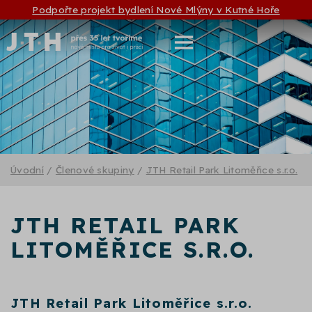
Podpořte projekt bydlení Nové Mlýny v Kutné Hoře
Úvodní
/
Členové skupiny
/
JTH Retail Park Litoměřice s.r.o.
JTH RETAIL PARK
LITOMĚŘICE S.R.O.
JTH Retail Park Litoměřice s.r.o.