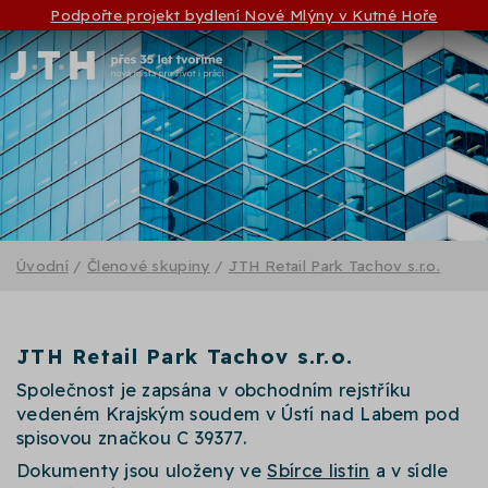
Podpořte projekt bydlení Nové Mlýny v Kutné Hoře
Úvodní
/
Členové skupiny
/
JTH Retail Park Tachov s.r.o.
JTH Retail Park Tachov s.r.o.
Společnost je zapsána v obchodním rejstříku
vedeném Krajským soudem v Ústí nad Labem pod
spisovou značkou C 39377.
Dokumenty jsou uloženy ve
Sbírce listin
a v sídle