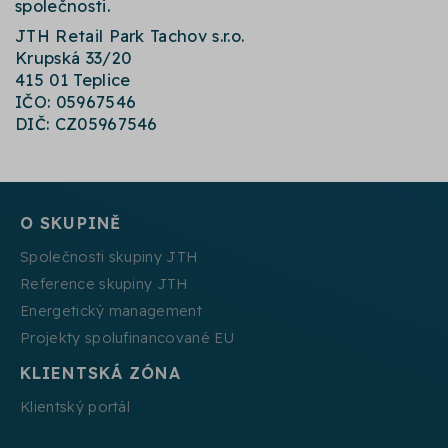
společnosti.
JTH Retail Park Tachov s.r.o.
Krupská 33/20
415 01 Teplice
IČO:
05967546
DIČ: CZ05967546
O SKUPINĚ
Společnosti skupiny JTH
Reference skupiny JTH
Energetický management
Projekty spolufinancované EU
KLIENTSKÁ ZÓNA
Klientský portál