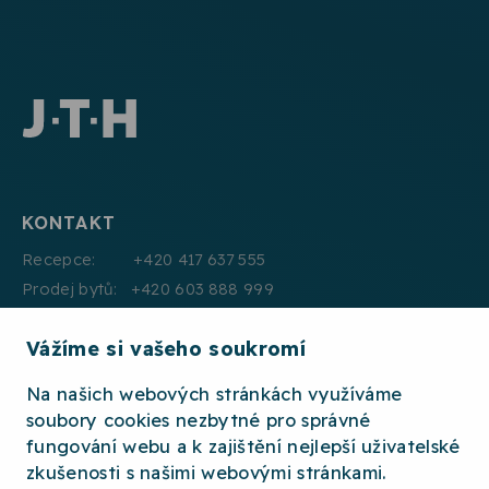
KONTAKT
Recepce: +420 417 637 555
Prodej bytů: +420 603 888 999
Pronájmy: +420 604 330 000
Vážíme si vašeho soukromí
E:mail: info@jth.cz
Na našich webových stránkách využíváme
soubory cookies nezbytné pro správné
fungování webu a k zajištění nejlepší uživatelské
zkušenosti s našimi webovými stránkami.
2026 © JTH