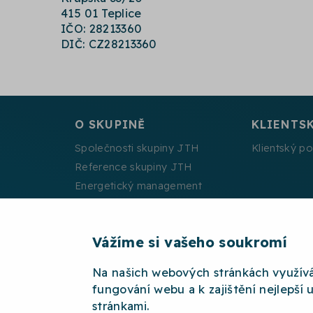
415 01 Teplice
IČO: 28213360
DIČ: CZ28213360
O SKUPINĚ
KLIENTS
Společnosti skupiny JTH
Klientský po
Reference skupiny JTH
Energetický management
Projekty spolufinancované EU
Vážíme si vašeho soukromí
Na našich webových stránkách využív
2026 © JTH
OCHRANA OSOBNÍCH ÚDAJŮ
W
fungování webu a k zajištění nejlepší 
stránkami.