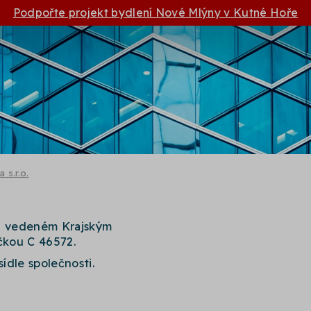
Podpořte projekt bydlení Nové Mlýny v Kutné Hoře
 s.r.o.
ku vedeném Krajským
čkou C 46572.
sídle společnosti.