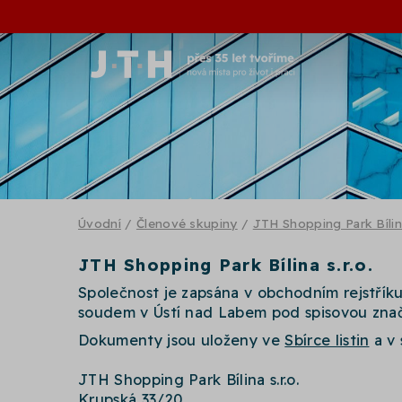
Úvodní
/
Členové skupiny
/
JTH Shopping Park Bílina
JTH Shopping Park Bílina s.r.o.
Společnost je zapsána v obchodním rejstří
soudem v Ústí nad Labem pod spisovou zna
Dokumenty jsou uloženy ve
Sbírce listin
a v 
JTH Shopping Park Bílina s.r.o.
Krupská 33/20