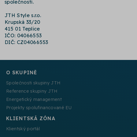
společnosti.
JTH Style s.r.o.
Krupská 33/20
415 01 Teplice
IČO: 04066553
DIČ: CZ04066553
O SKUPINĚ
Společnosti skupiny JTH
Reference skupiny JTH
Energetický management
Projekty spolufinancované EU
KLIENTSKÁ ZÓNA
Klientský portál