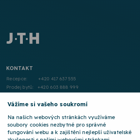
KONTAKT
Recepce: +420 417 637 555
Prodej bytů: +420 603 888 999
Pronájmy: +420 604 330 000
Vážíme si vašeho soukromí
E:mail: info@jth.cz
Na našich webových stránkách využíváme
soubory cookies nezbytné pro správné
fungování webu a k zajištění nejlepší uživatelské
zkušenosti s našimi webovými stránkami.