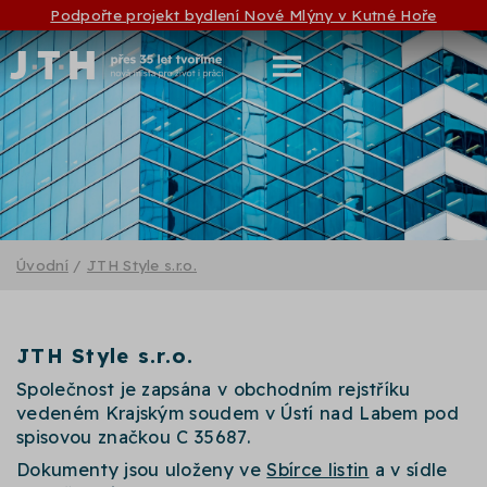
Podpořte projekt bydlení Nové Mlýny v Kutné Hoře
Úvodní
/
JTH Style s.r.o.
JTH Style s.r.o.
Společnost je zapsána v obchodním rejstříku
vedeném Krajským soudem v Ústí nad Labem pod
spisovou značkou C 35687.
Dokumenty jsou uloženy ve
Sbírce listin
a v sídle