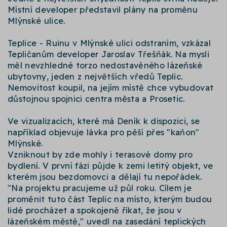
Místní developer představil plány na proměnu
Mlýnské ulice.
Teplice - Ruinu v Mlýnské ulici odstraním, vzkázal
Tepličanům developer Jaroslav Třešňák. Na mysli
měl nevzhledné torzo nedostavěného lázeňské
ubytovny, jeden z největších vředů Teplic.
Nemovitost koupil, na jejím místě chce vybudovat
důstojnou spojnici centra města a Prosetic.
Ve vizualizacích, které má Deník k dispozici, se
například objevuje lávka pro pěší přes "kaňon"
Mlýnské.
Vzniknout by zde mohly i terasové domy pro
bydlení. V první fázi půjde k zemi letitý objekt, ve
kterém jsou bezdomovci a dělají tu nepořádek.
"Na projektu pracujeme už půl roku. Cílem je
proměnit tuto část Teplic na místo, kterým budou
lidé procházet a spokojeně říkat, že jsou v
lázeňském městě," uvedl na zasedání teplických