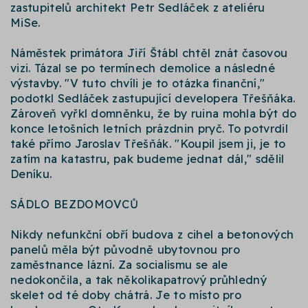
zastupitelů architekt Petr Sedláček z ateliéru
MiSe.
Náměstek primátora Jiří Štábl chtěl znát časovou
vizi. Tázal se po termínech demolice a následné
výstavby. "V tuto chvíli je to otázka finanční,"
podotkl Sedláček zastupující developera Třešňáka.
Zároveň vyřkl domněnku, že by ruina mohla být do
konce letošních letních prázdnin pryč. To potvrdil
také přímo Jaroslav Třešňák. "Koupil jsem ji, je to
zatím na katastru, pak budeme jednat dál," sdělil
Deníku.
SÁDLO BEZDOMOVCŮ
Nikdy nefunkční obří budova z cihel a betonových
panelů měla být původně ubytovnou pro
zaměstnance lázní. Za socialismu se ale
nedokončila, a tak několikapatrový průhledný
skelet od té doby chátrá. Je to místo pro