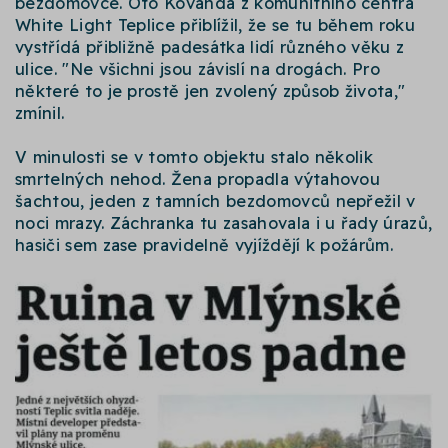
bezdomovce. Oto Kovanda z komunitního centra
White Light Teplice přiblížil, že se tu během roku
vystřídá přibližně padesátka lidí různého věku z
ulice. "Ne všichni jsou závislí na drogách. Pro
některé to je prostě jen zvolený způsob života,"
zmínil.
V minulosti se v tomto objektu stalo několik
smrtelných nehod. Žena propadla výtahovou
šachtou, jeden z tamních bezdomovců nepřežil v
noci mrazy. Záchranka tu zasahovala i u řady úrazů,
hasiči sem zase pravidelně vyjíždějí k požárům.