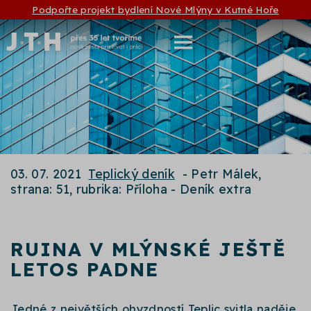
Podpořte projekt bydlení Nové Mlýny v Kutné Hoře
03. 07. 2021
Teplický deník
- Petr Málek,
strana: 51, rubrika: Příloha - Deník extra
RUINA V MLÝNSKÉ JEŠTĚ
LETOS PADNE
Jedné z největších ohyzdností Teplic svitla naděje.