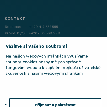
KONTAKT
Recepce: +420 417 637 555
Prodej bytů: +420 603 888 999
Pronájmy: +420 604 330 000
Vážíme si vašeho soukromí
E:mail: info@jth.cz
Na našich webových stránkách využíváme
soubory cookies nezbytné pro správné
fungování webu a k zajištění nejlepší uživatelské
zkušenosti s našimi webovými stránkami.
2026 © JTH
OCHRANA OSOBNÍCH ÚDAJŮ
WHISTLEBLOWING
ETICKÝ KODEX
Přijmout a pokračovat