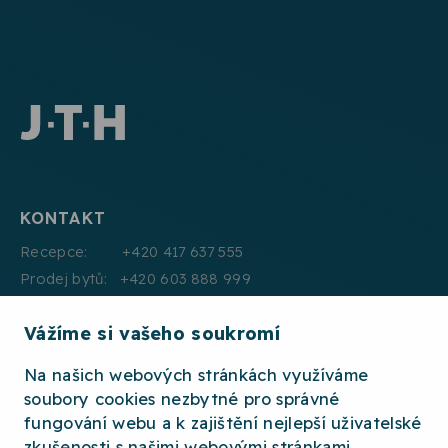
KONTAKT
Recepce: +420 417 637 555
Prodej bytů: +420 603 888 999
Pronájmy: +420 604 330 000
Vážíme si vašeho soukromí
E:mail: info@jth.cz
Na našich webových stránkách využíváme
soubory cookies nezbytné pro správné
fungování webu a k zajištění nejlepší uživatelské
zkušenosti s našimi webovými stránkami.