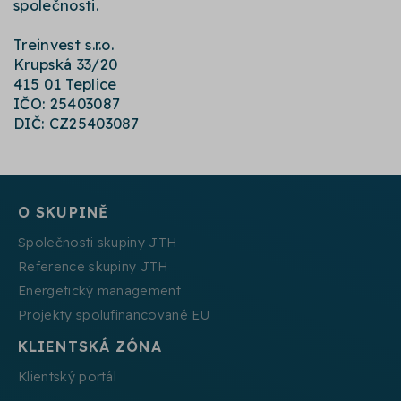
společnosti.
Treinvest s.r.o.
Krupská 33/20
415 01 Teplice
IČO: 25403087
DIČ: CZ25403087
O SKUPINĚ
Společnosti skupiny JTH
Reference skupiny JTH
Energetický management
Projekty spolufinancované EU
KLIENTSKÁ ZÓNA
Klientský portál