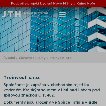
Podpořte projekt bydlení Nové Mlýny v Kutné Hoře
Úvodní
/
Členové skupiny
/
Treinvest s.r.o.
Treinvest s.r.o.
Společnost je zapsána v obchodním rejstříku
vedeném Krajským soudem v Ústí nad Labem pod
spisovou značkou C 15482.
Dokumenty jsou uloženy ve
Sbírce listin
a v sídle