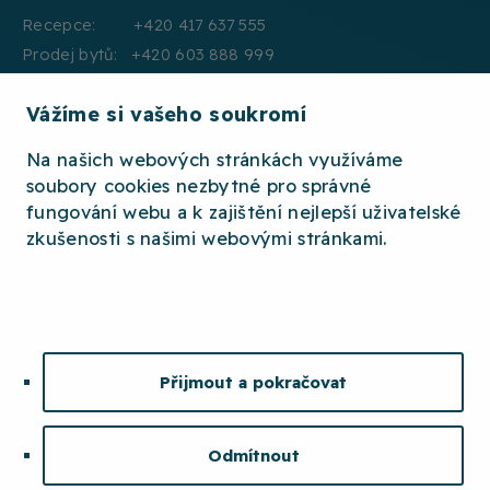
Recepce: +420 417 637 555
Prodej bytů: +420 603 888 999
Pronájmy: +420 604 330 000
Vážíme si vašeho soukromí
E:mail: info@jth.cz
Na našich webových stránkách využíváme
soubory cookies nezbytné pro správné
fungování webu a k zajištění nejlepší uživatelské
zkušenosti s našimi webovými stránkami.
2026 © JTH
OCHRANA OSOBNÍCH ÚDAJŮ
WHISTLEBLOWING
ETICKÝ KODEX
Přijmout a pokračovat
MAPA STRÁNEK
COOKIES
Odmítnout