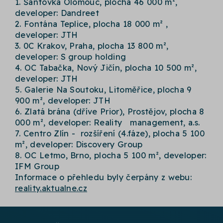
1. Šantovka Olomouc, plocha 46 000 m²,
developer: Dandreet
2. Fontána Teplice, plocha 18 000 m² ,
developer: JTH
3. 0C Krakov, Praha, plocha 13 800 m²,
developer: S group holding
4. OC Tabačka, Nový Jičín, plocha 10 500 m²,
developer: JTH
5. Galerie Na Soutoku, Litoměřice, plocha 9
900 m², developer: JTH
6. Zlatá brána (dříve Prior), Prostějov, plocha 8
000 m², developer: Reality management, a.s.
7. Centro Zlín - rozšíření (4.fáze), plocha 5 100
m², developer: Discovery Group
8. OC Letmo, Brno, plocha 5 100 m², developer:
IFM Group
Informace o přehledu byly čerpány z webu:
reality.aktualne.cz