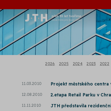
2026
2025
2024
2023
2022
11.03.2010
Projekt městského centra v
12.08.2010
2.etapa Retail Parku v Chra
11.11.2010
JTH představila rezidenčn