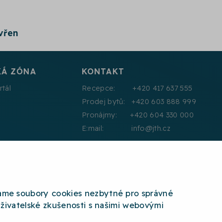
evřen
KÁ ZÓNA
KONTAKT
rtál
Recepce: +420 417 637 555
Prodej bytů: +420 603 888 999
Pronájmy: +420 604 330 000
E:mail: info@jth.cz
HISTLEBLOWING
ETICKÝ KODEX
MAPA STRÁNEK
COOKIES
áme soubory cookies nezbytné pro správné
uživatelské zkušenosti s našimi webovými