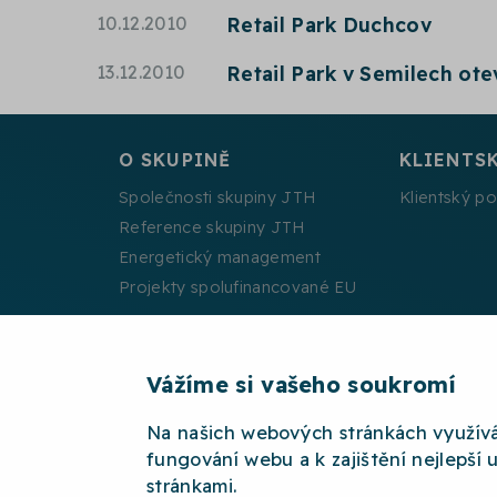
10.12.2010
Retail Park Duchcov
13.12.2010
Retail Park v Semilech ot
O SKUPINĚ
KLIENTS
Společnosti skupiny JTH
Klientský po
Reference skupiny JTH
Energetický management
Projekty spolufinancované EU
Vážíme si vašeho soukromí
2026 © JTH
OCHRANA OSOBNÍCH ÚDAJŮ
W
Na našich webových stránkách využív
fungování webu a k zajištění nejlepší 
stránkami.