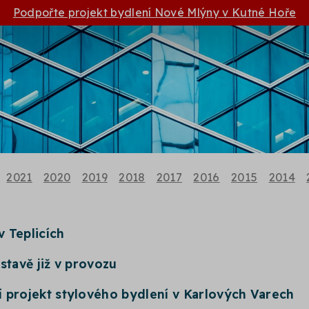
Podpořte projekt bydlení Nové Mlýny v Kutné Hoře
2021
2020
2019
2018
2017
2016
2015
2014
 Teplicích
stavě již v provozu
í projekt stylového bydlení v Karlových Varech