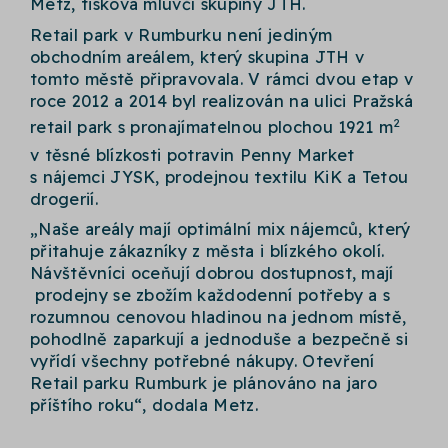
Metz, tisková mluvčí skupiny JTH.
Retail park v Rumburku není jediným
obchodním areálem, který skupina JTH v
tomto městě připravovala. V rámci dvou etap v
roce 2012 a 2014 byl realizován na ulici Pražská
2
retail park s pronajímatelnou plochou 1921 m
v těsné blízkosti potravin Penny Market
s nájemci JYSK, prodejnou textilu KiK a Tetou
drogerií.
„Naše areály mají optimální mix nájemců, který
přitahuje zákazníky z města i blízkého okolí.
Návštěvníci oceňují dobrou dostupnost, mají
prodejny se zbožím každodenní potřeby a s
rozumnou cenovou hladinou na jednom místě,
pohodlně zaparkují a jednoduše a bezpečně si
vyřídí všechny potřebné nákupy. Otevření
Retail parku Rumburk je plánováno na jaro
příštího roku“, dodala Metz.