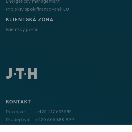
Energetický management
Projekty spolufinancované EU
KLIENTSKÁ ZÓNA
Klientský portál
KONTAKT
Recepce: +420 417 637 555
Prodej bytů: +420 603 888 999
Pronájmy: +420 604 330 000