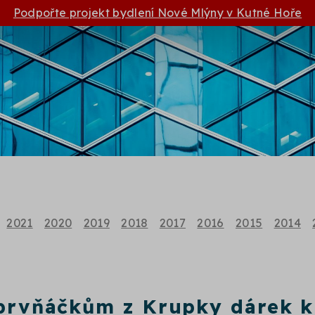
Podpořte projekt bydlení Nové Mlýny v Kutné Hoře
2021
2020
2019
2018
2017
2016
2015
2014
 prvňáčkům z Krupky dárek k