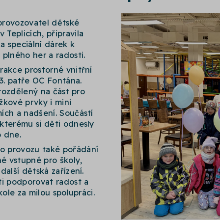
 provozovatel dětské
Teplicích, připravila
 speciální dárek k
lného her a radosti.
rakce prostorné vnitřní
 3. patře OC Fontána.
 rozdělený na část pro
ážkové prvky i mini
ích a nadšení. Součástí
kterému si děti odnesly
o dne.
o provozu také pořádání
é vstupné pro školy,
alší dětská zařízení.
ti podporovat radost a
kole za milou spolupráci.