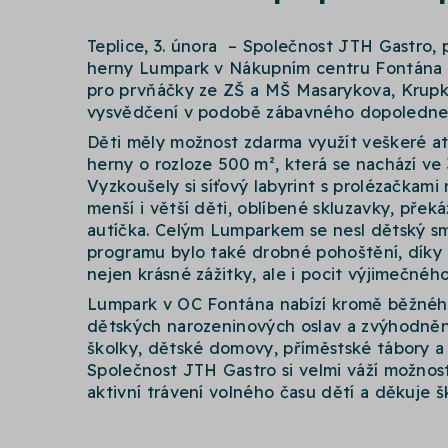
Teplice, 3. února – Společnost JTH Gastro,
herny Lumpark v Nákupním centru Fontána v 
pro prvňáčky ze ZŠ a MŠ Masarykova, Krupka
vysvědčení v podobě zábavného dopoledne p
Děti měly možnost zdarma využít veškeré at
herny o rozloze 500 m², která se nachází ve
Vyzkoušely si síťový labyrint s prolézačkami
menší i větší děti, oblíbené skluzavky, přek
autíčka. Celým Lumparkem se nesl dětský sm
programu bylo také drobné pohoštění, díky 
nejen krásné zážitky, ale i pocit výjimečnéh
Lumpark v OC Fontána nabízí kromě běžnéh
dětských narozeninových oslav a zvýhodněn
školky, dětské domovy, příměstské tábory a d
Společnost JTH Gastro si velmi váží možnos
aktivní trávení volného času dětí a děkuje š