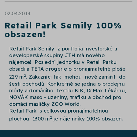
02.04.2014
Retail Park Semily 100%
obsazen!
Retail Park Semily z portfolia investorské a
developerské skupiny JTH má nového
nájemce! Poslední jednotku v Retail Parku
obsadila TETA drogerie o pronajímatelné ploše
2
229 m
. Zákazníci tak mohou nově zamířit do
šesti obchodů. Konkrétně se jedná o prodejnu
módy a domácího textilu KiK, Dr.Max Lékárnu,
NOVÁK maso - uzeniny, trafiku a obchod pro
domácí mazlíčky ZOO World.
Retail Park s celkovou pronajímatelnou
2
plochou 1300 m
je nájemníky 100% obsazen.