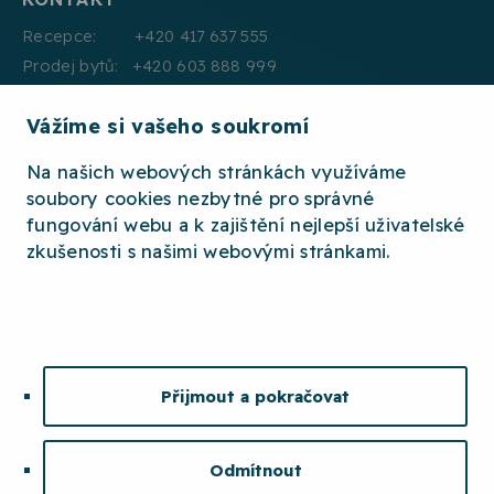
Recepce: +420 417 637 555
Prodej bytů: +420 603 888 999
Pronájmy: +420 604 330 000
Vážíme si vašeho soukromí
E:mail: info@jth.cz
Na našich webových stránkách využíváme
soubory cookies nezbytné pro správné
fungování webu a k zajištění nejlepší uživatelské
zkušenosti s našimi webovými stránkami.
2026 © JTH
OCHRANA OSOBNÍCH ÚDAJŮ
WHISTLEBLOWING
ETICKÝ KODEX
Přijmout a pokračovat
MAPA STRÁNEK
COOKIES
Odmítnout