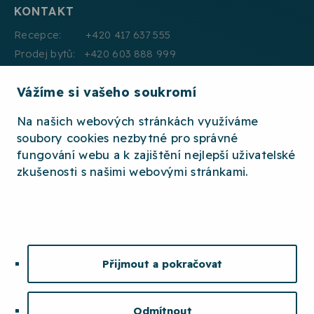
KONTAKT
Recepce: +420 417 637 555
Prodej bytů: +420 603 888 999
Pronájmy: +420 604 330 000
Vážíme si vašeho soukromí
E:mail: info@jth.cz
Na našich webových stránkách využíváme
soubory cookies nezbytné pro správné
fungování webu a k zajištění nejlepší uživatelské
zkušenosti s našimi webovými stránkami.
2026 © JTH
OCHRANA OSOBNÍCH ÚDAJŮ
WHISTLEBLOWING
ETICKÝ KODEX
Přijmout a pokračovat
MAPA STRÁNEK
COOKIES
Odmítnout