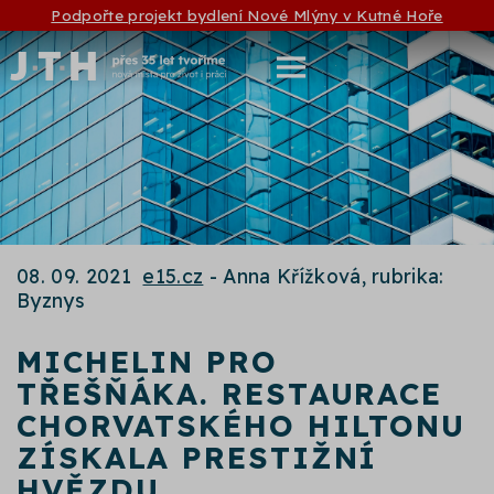
Podpořte projekt bydlení Nové Mlýny v Kutné Hoře
08. 09. 2021
e15.cz
- Anna Křížková, rubrika:
Byznys
MICHELIN PRO
TŘEŠŇÁKA. RESTAURACE
CHORVATSKÉHO HILTONU
ZÍSKALA PRESTIŽNÍ
HVĚZDU