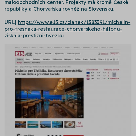
maloobchodních center. Projekty má kromě České
republiky a Chorvatska rovněž na Slovensku.
URL|
https://www.e15.cz/clanek/1383391/michelin-
pro-tresnaka-restaurace-chorvatskeho-hiltonu-
ziskala-prestizni-hvezdu