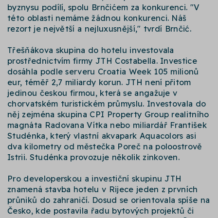
byznysu podílí, spolu Brnčićem za konkurenci. "V
této oblasti nemáme žádnou konkurenci. Náš
rezort je největší a nejluxusnější," tvrdí Brnčić.
Třešňákova skupina do hotelu investovala
prostřednictvím firmy JTH Costabella. Investice
dosáhla podle serveru Croatia Week 105 milionů
eur, téměř 2,7 miliardy korun. JTH není přitom
jedinou českou firmou, která se angažuje v
chorvatském turistickém průmyslu. Investovala do
něj zejména skupina CPI Property Group realitního
magnáta Radovana Vítka nebo miliardář František
Studénka, který vlastní akvapark Aquacolors asi
dva kilometry od městečka Poreč na poloostrově
Istrii. Studénka provozuje několik zinkoven.
Pro developerskou a investiční skupinu JTH
znamená stavba hotelu v Rijece jeden z prvních
průniků do zahraničí. Dosud se orientovala spíše na
Česko, kde postavila řadu bytových projektů či