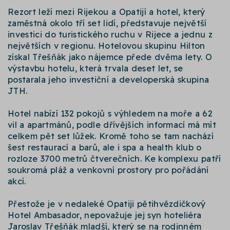
Rezort leží mezi Rijekou a Opatijí a hotel, který
zaměstná okolo tří set lidí, představuje největší
investici do turistického ruchu v Rijece a jednu z
největších v regionu. Hotelovou skupinu Hilton
získal Třešňák jako nájemce přede dvěma lety. O
výstavbu hotelu, která trvala deset let, se
postarala jeho investiční a developerská skupina
JTH.
Hotel nabízí 132 pokojů s výhledem na moře a 62
vil a apartmánů, podle dřívějších informací má mít
celkem pět set lůžek. Kromě toho se tam nachází
šest restaurací a barů, ale i spa a health klub o
rozloze 3700 metrů čtverečních. Ke komplexu patří
soukromá pláž a venkovní prostory pro pořádání
akcí.
Přestože je v nedaleké Opatiji pětihvězdičkový
Hotel Ambasador, nepovažuje jej syn hoteliéra
Jaroslav Třešňák mladší, který se na rodinném