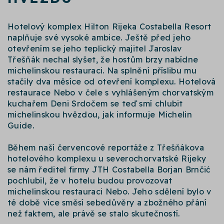
Hotelový komplex Hilton Rijeka Costabella Resort
naplňuje své vysoké ambice. Ještě před jeho
otevřením se jeho teplický majitel Jaroslav
Třešňák nechal slyšet, že hostům brzy nabídne
michelinskou restauraci. Na splnění příslibu mu
stačily dva měsíce od otevření komplexu. Hotelová
restaurace Nebo v čele s vyhlášeným chorvatským
kuchařem Deni Srdočem se teď smí chlubit
michelinskou hvězdou, jak informuje Michelin
Guide.
Během naší červencové reportáže z Třešňákova
hotelového komplexu u severochorvatské Rijeky
se nám ředitel firmy JTH Costabella Borjan Brnčić
pochlubil, že v hotelu budou provozovat
michelinskou restauraci Nebo. Jeho sdělení bylo v
té době více směsí sebedůvěry a zbožného přání
než faktem, ale právě se stalo skutečností.