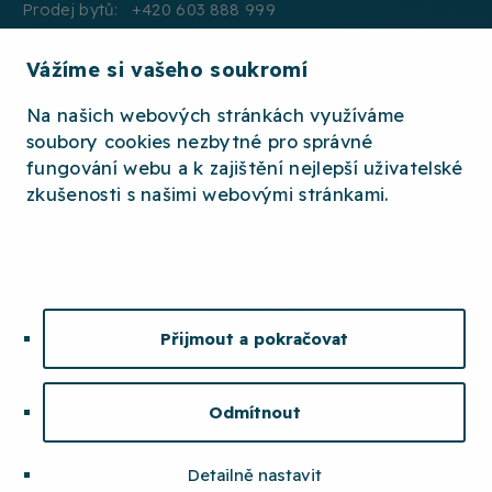
Prodej bytů: +420 603 888 999
Pronájmy: +420 604 330 000
Vážíme si vašeho soukromí
E:mail: info@jth.cz
Na našich webových stránkách využíváme
soubory cookies nezbytné pro správné
fungování webu a k zajištění nejlepší uživatelské
zkušenosti s našimi webovými stránkami.
2026 © JTH
OCHRANA OSOBNÍCH ÚDAJŮ
WHISTLEBLOWING
ETICKÝ KODEX
Přijmout a pokračovat
MAPA STRÁNEK
COOKIES
Odmítnout
Detailně nastavit