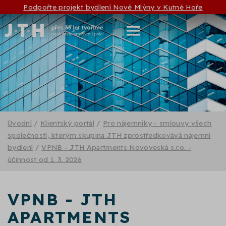
Podpořte projekt bydlení Nové Mlýny v Kutné Hoře
Úvodní
/
Klientský portál
/
Pro nájemníky - smlouvy všech
společností, kterým skupina JTH zprostředkovává nájemní
bydlení
/
VPNB - JTH Apartments Novoveská s.r.o. -
účinnost od 1. 3. 2026
VPNB - JTH
APARTMENTS