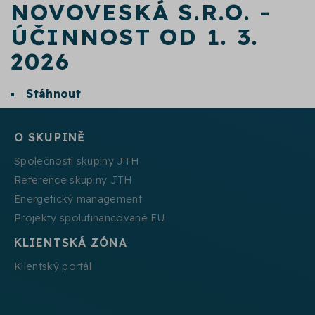
NOVOVESKÁ S.R.O. -
ÚČINNOST OD 1. 3.
2026
Stáhnout
O SKUPINĚ
Společnosti skupiny JTH
Reference skupiny JTH
Energetický management
Projekty spolufinancované EU
KLIENTSKÁ ZÓNA
Klientský portál