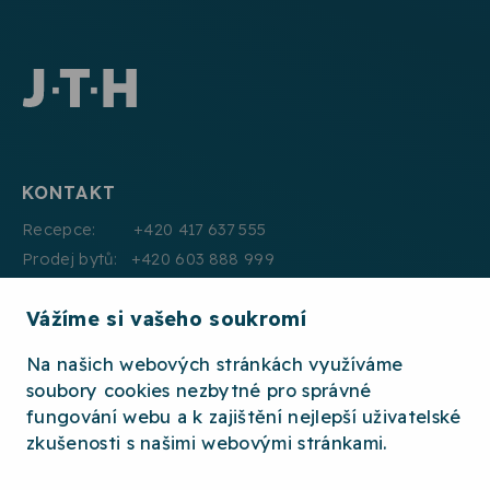
KONTAKT
Recepce: +420 417 637 555
Prodej bytů: +420 603 888 999
Pronájmy: +420 604 330 000
Vážíme si vašeho soukromí
E:mail: info@jth.cz
Na našich webových stránkách využíváme
soubory cookies nezbytné pro správné
fungování webu a k zajištění nejlepší uživatelské
zkušenosti s našimi webovými stránkami.
2026 © JTH
OCHRANA OSOBNÍCH ÚDAJŮ