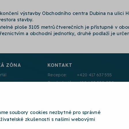
i ukončení výstavby Obchodního centra Dubina na ulici 
estora stavby.
telné ploše 3105 metrů
čtverečních je přístupné v obo
řeznictvím a obchodní jednotky, druhé podlaží je urče
KÁ ZÓNA
KONTAKT
rtál
Recepce: +420 417 637 555
Prodej bytů: +420 603 888 999
Pronájmy: +420 604 330 000
E:mail: info@jth.cz
áme soubory cookies nezbytné pro správné
uživatelské zkušenosti s našimi webovými