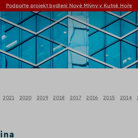
Podpořte projekt bydlení Nové Mlýny v Kutné Hoře
2021
2020
2019
2018
2017
2016
2015
2014
ina