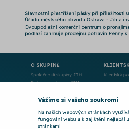
Slavnostní přestřižení pásky při příležitost
Úřadu městského obvodu Ostrava - Jih a inv
Dvoupodlažní komerční centrum o pronajíma
podlaží zahrnuje prodejnu potravin Penny s 
O SKUPINĚ
KLIENTS
Společnosti skupiny JTH
Klientský po
Reference skupiny JTH
Energetický management
Projekty spolufinancované EU
Vážíme si vašeho soukromí
Na našich webových stránkách využív
fungování webu a k zajištění nejlepší 
stránkami.