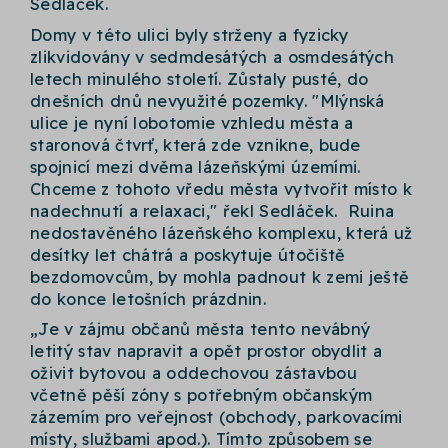
Sedláček.
Domy v této ulici byly strženy a fyzicky
zlikvidovány v sedmdesátých a osmdesátých
letech minulého století. Zůstaly pusté, do
dnešních dnů nevyužité pozemky. "Mlýnská
ulice je nyní lobotomie vzhledu města a
staronová čtvrť, která zde vznikne, bude
spojnicí mezi dvěma lázeňskými územími.
Chceme z tohoto vředu města vytvořit místo k
nadechnutí a relaxaci," řekl Sedláček. Ruina
nedostavěného lázeňského komplexu, která už
desítky let chátrá a poskytuje útočiště
bezdomovcům, by mohla padnout k zemi ještě
do konce letošních prázdnin.
„Je v zájmu občanů města tento nevábný
letitý stav napravit a opět prostor obydlit a
oživit bytovou a oddechovou zástavbou
včetně pěší zóny s potřebným občanským
zázemím pro veřejnost (obchody, parkovacími
místy, službami apod.). Tímto způsobem se