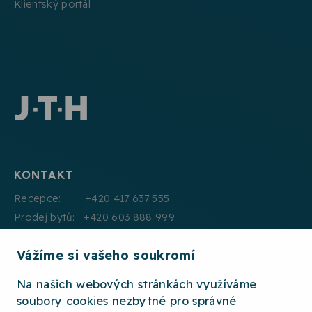
Klientský portál
KONTAKT
Recepce: +420 417 637 555
Prodej bytů: +420 603 888 999
Pronájmy: +420 604 330 000
Vážíme si vašeho soukromí
E:mail: info@jth.cz
Na našich webových stránkách využíváme
soubory cookies nezbytné pro správné