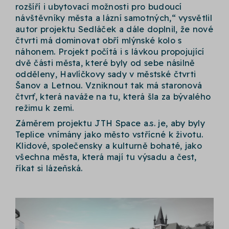
rozšíří i ubytovací možnosti pro budoucí
návštěvníky města a lázní samotných,“ vysvětlil
autor projektu Sedláček a dále doplnil, že nové
čtvrti má dominovat obří mlýnské kolo s
náhonem. Projekt počítá i s lávkou propojující
dvě části města, které byly od sebe násilně
odděleny, Havlíčkovy sady v městské čtvrti
Šanov a Letnou. Vzniknout tak má staronová
čtvrť, která naváže na tu, která šla za bývalého
režimu k zemi.
Záměrem projektu JTH Space a.s. je, aby byly
Teplice vnímány jako město vstřícné k životu.
Klidové, společensky a kulturně bohaté, jako
všechna města, která mají tu výsadu a čest,
říkat si lázeňská.