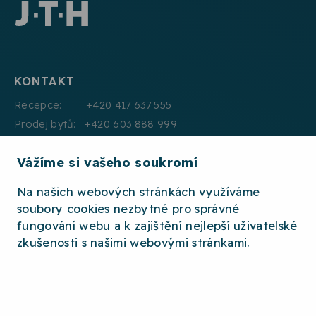
KONTAKT
Recepce: +420 417 637 555
Prodej bytů: +420 603 888 999
Pronájmy: +420 604 330 000
Vážíme si vašeho soukromí
E:mail: info@jth.cz
Na našich webových stránkách využíváme
soubory cookies nezbytné pro správné
fungování webu a k zajištění nejlepší uživatelské
zkušenosti s našimi webovými stránkami.
2026 © JTH
OCHRANA OSOBNÍCH ÚDAJŮ
WHISTLEBLOWING